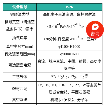
设备型号
IS26
镀膜源类型
高能离子束清洗源、磁控溅射源
极限真空（清洁空
-4
-10
3
≤5×10
Pa/≤5×10
Pa•m
/s
载条件下）
/漏率
-3
抽气速率
<30分钟(真空度5x10
Pa，空载)
真空室尺寸
(mm)
φ1100×H1000
有效镀膜范围
(mm)
φ900×H600
直流、脉冲直流、中频、射频、高功率
可选配套电源
脉冲等
Ar，C
H
，
N
，
O
等
工艺气体
2
2
2
2
Cr、Ti、Ni、Cu、Ta、Zr、W等金属单
靶材匹配
质或合金靶、平面石墨靶
真空系统
机械泵
+罗茨泵+分子泵