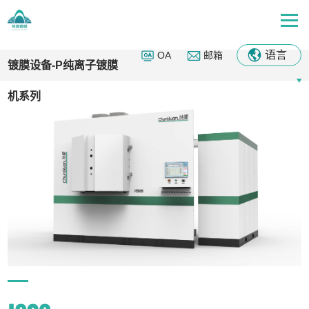
首页
-
历史栏目
-
镀膜设备-P纯离子镀膜机系列
-
机器列表
语言
OA
邮箱
镀膜设备-P纯离子镀膜
机系列