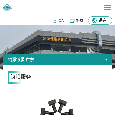
语言
OA
邮箱
纯源镀膜-广东
镀膜服务