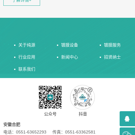
程中，电弧源产生的金属等离子体在磁场的引导下向衬底移动，并在
衬底上形成薄膜。这一技术的特点包括高沉积速率、良好的膜层均匀
性和致密性，以及对衬底材料的广泛适用性
关于纯源
镀膜设备
镀膜服务
行业应用
新闻中心
招贤纳士
联系我们
公众号
抖音
安徽合肥
电话：0551-63652293 传真：0551-63362581