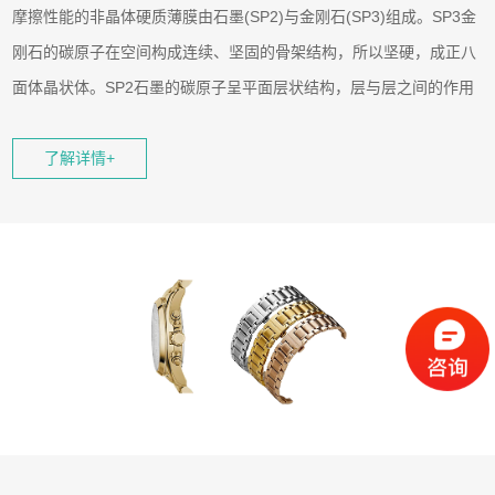
摩擦性能的非晶体硬质薄膜由石墨(SP2)与金刚石(SP3)组成。SP3金
刚石的碳原子在空间构成连续、坚固的骨架结构，所以坚硬，成正八
面体晶状体。SP2石墨的碳原子呈平面层状结构，层与层之间的作用
力小，所以很软。涂层可以在较低工艺温度下获得，工艺温度最低可
以低于80°C，从而可以有效解决材料热变形等缺陷。
了解详情+
具有优异的摩擦性能，在工业上得到广泛应用。特别是在无润滑剂情
况下，摩擦系数也很低(µ=0.005～0.2)。含氢类金刚石（DLC）涂层
摩擦系数小，而且抗粘附性好，硬度高、耐磨性优良。